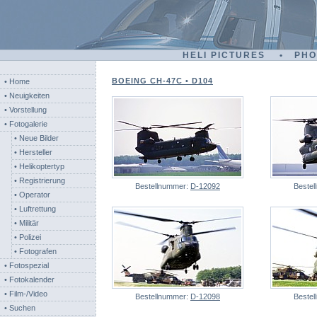
HELI PICTURES • PH
BOEING CH-47C • D104
• Home
• Neuigkeiten
• Vorstellung
• Fotogalerie
• Neue Bilder
• Hersteller
• Helikoptertyp
• Registrierung
Bestellnummer:
D-12092
Beste
• Operator
• Luftrettung
• Militär
• Polizei
• Fotografen
• Fotospezial
• Fotokalender
• Film-/Video
Bestellnummer:
D-12098
Beste
• Suchen