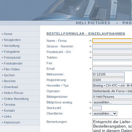
HELI PICTURES • PH
BESTELLFORMULAR - EINZELAUFNAHMEN
• Home
• Neuigkeiten
Name - Firma:
• Vorstellung
Strasse - Nummer:
• Fotogalerie
Postleitzahl - Ort:
• Fotospezial
Telefon:
Fax:
• Fotokalender
Email:
• Film-/Video
Bildnummer:
d-
• Suchen
Registrierung:
• Berichte
Hersteller / Typ:
• Download
Operator:
• Helico-Revue
Bildeigentümer:
• Online Bestellung
Bildgrösse analog:
• Termine
Stückzahl:
• Kontakt
Oberfläche:
• Links
Bemerkungen:
• Impressum