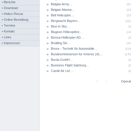
• Berichte
Belgian Army…
(3
• Download
Belgian Marine…
(2
• Helico-Revue
Bell Helicopter…
(2
• Online Bestellung
Bergwacht Bayern…
(11
• Termine
Best in Sky…
(
• Kontakt
Blugeon Hélicoptère…
(1
• Links
Bonsai Helikopter AG…
(
• Impressum
Breitling SA…
(3
Brose - Technik für Automobile…
(11
Bundesministerium für Inneres (A)…
(14
Burda GmbH…
(
Business Flight Salzburg…
(
Castle Air Ltd.…
(
Operat