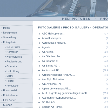
HELI PICTURES • PH
FOTOGALERIE / PHOTO GALLERY • OPERATO
• Home
• Neuigkeiten
ABC Helicopteres…
(1
• Vorstellung
Aerial Helicopter…
(
• Fotogalerie
Aeronautica Militare…
(
• Neue Bilder
Agusta…
(
• Hersteller
Air Action…
(2
Air Glaciers SA…
• Helikoptertyp
(46
Air Grischa AG…
(4
• Registrierung
Air Sarina AG…
(1
• Operator
Air Zermatt AG…
(79
• Luftrettung
Airport Helicopter AHB AG…
(4
• Militär
Aiut Alpin Dolomites…
(
• Polizei
Alpi Aviation S.r.l…
(
• Fotografen
Alpine Verwaltungs AG…
(
• Fotospezial
ARA Flugrettung gemeinnützige GmbH…
(35
• Fotokalender
Austrian Army/Bundesheer…
(35
• Film-/Video
BB Heli AG…
(2
• Suchen
Belgian Air Force…
(8