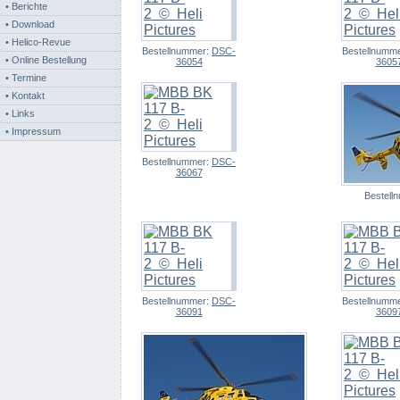
• Berichte
• Download
• Helico-Revue
Bestellnummer:
DSC-
Bestellnumm
• Online Bestellung
36054
3605
• Termine
• Kontakt
• Links
• Impressum
Bestellnummer:
DSC-
36067
Bestell
Bestellnummer:
DSC-
Bestellnumm
36091
3609