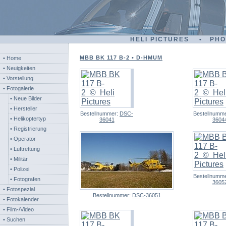
HELI PICTURES • PH
MBB BK 117 B-2 • D-HMUM
• Home
• Neuigkeiten
• Vorstellung
• Fotogalerie
• Neue Bilder
• Hersteller
Bestellnummer:
DSC-
Bestellnumm
• Helikoptertyp
36041
3604
• Registrierung
• Operator
• Luftrettung
• Militär
• Polizei
Bestellnumm
• Fotografen
3605
• Fotospezial
Bestellnummer:
DSC-36051
• Fotokalender
• Film-/Video
• Suchen