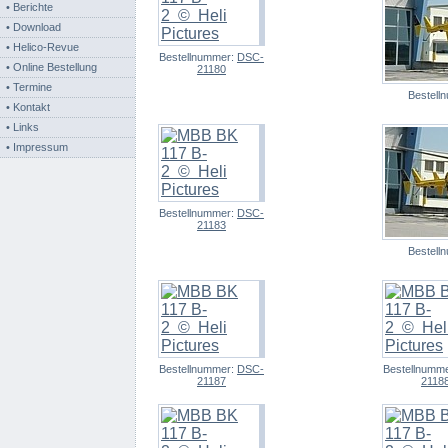
• Berichte
• Download
• Helico-Revue
Bestellnummer:
DSC-
• Online Bestellung
21180
• Termine
Bestell
• Kontakt
• Links
• Impressum
Bestellnummer:
DSC-
21183
Bestell
Bestellnummer:
DSC-
Bestellnumm
21187
2118