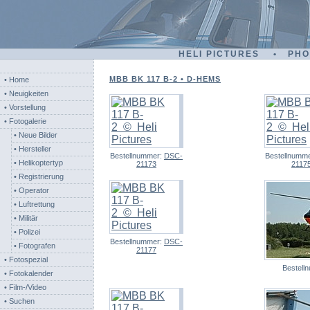
HELI PICTURES • PH
MBB BK 117 B-2 • D-HEMS
• Home
• Neuigkeiten
• Vorstellung
• Fotogalerie
• Neue Bilder
• Hersteller
Bestellnummer:
DSC-
Bestellnumm
• Helikoptertyp
21173
2117
• Registrierung
• Operator
• Luftrettung
• Militär
• Polizei
Bestellnummer:
DSC-
• Fotografen
21177
• Fotospezial
Bestell
• Fotokalender
• Film-/Video
• Suchen