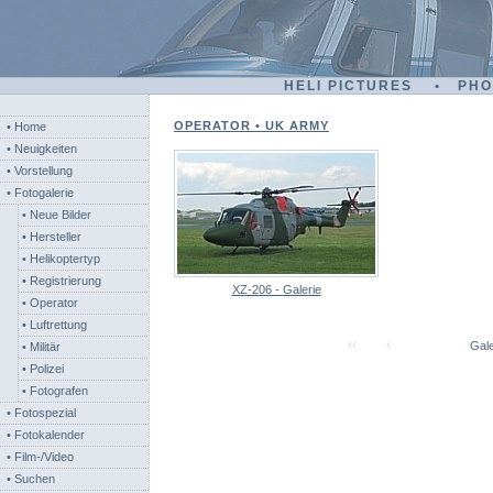
HELI PICTURES • PH
OPERATOR • UK ARMY
• Home
• Neuigkeiten
• Vorstellung
• Fotogalerie
• Neue Bilder
• Hersteller
• Helikoptertyp
• Registrierung
XZ-206 - Galerie
• Operator
• Luftrettung
Gale
• Militär
• Polizei
• Fotografen
• Fotospezial
• Fotokalender
• Film-/Video
• Suchen