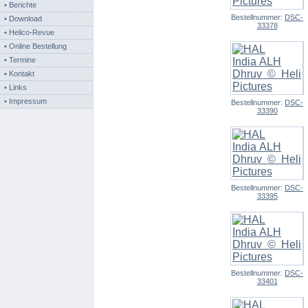
• Berichte
Bestellnummer:
DSC-
• Download
33378
• Helico-Revue
• Online Bestellung
• Termine
• Kontakt
• Links
• Impressum
Bestellnummer:
DSC-
33390
Bestellnummer:
DSC-
33395
Bestellnummer:
DSC-
33401