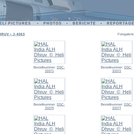
ELI PICTURES • PHOTOS • BERICHTE • REPORTAG
RUV • J-4063
Fotogalerie
Bestellnummer:
DSC-
Bestellnummer:
DSC-
33371
33372
Bestellnummer:
DSC-
Bestellnummer:
DSC-
33375
33377