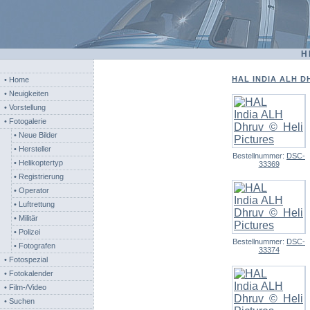
H
HAL INDIA ALH DH
• Home
• Neuigkeiten
• Vorstellung
• Fotogalerie
• Neue Bilder
• Hersteller
Bestellnummer:
DSC-
• Helikoptertyp
33369
• Registrierung
• Operator
• Luftrettung
• Militär
• Polizei
Bestellnummer:
DSC-
• Fotografen
33374
• Fotospezial
• Fotokalender
• Film-/Video
• Suchen