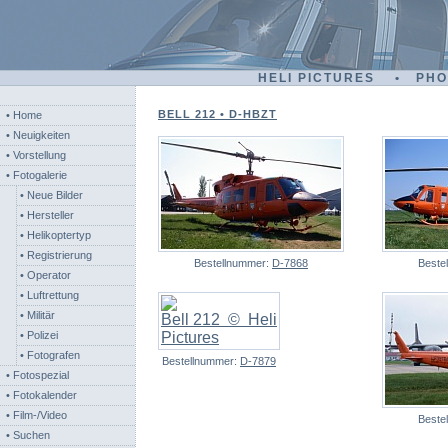
HELI PICTURES • PH
BELL 212 • D-HBZT
• Home
• Neuigkeiten
• Vorstellung
• Fotogalerie
• Neue Bilder
• Hersteller
• Helikoptertyp
• Registrierung
Bestellnummer:
D-7868
Beste
• Operator
• Luftrettung
• Militär
• Polizei
• Fotografen
Bestellnummer:
D-7879
• Fotospezial
• Fotokalender
• Film-/Video
Beste
• Suchen