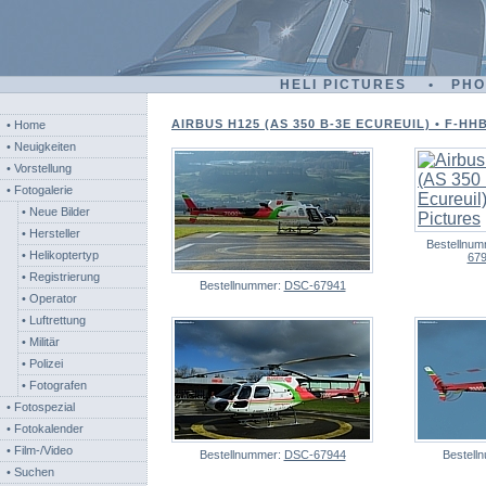
HELI PICTURES • PH
AIRBUS H125 (AS 350 B-3E ECUREUIL) • F-HH
• Home
• Neuigkeiten
• Vorstellung
• Fotogalerie
• Neue Bilder
• Hersteller
Bestellnu
• Helikoptertyp
67
• Registrierung
Bestellnummer:
DSC-67941
• Operator
• Luftrettung
• Militär
• Polizei
• Fotografen
• Fotospezial
• Fotokalender
• Film-/Video
Bestellnummer:
DSC-67944
Bestell
• Suchen