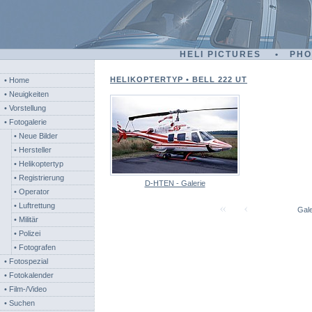
HELI PICTURES • PH
HELIKOPTERTYP • BELL 222 UT
• Home
• Neuigkeiten
• Vorstellung
• Fotogalerie
• Neue Bilder
• Hersteller
• Helikoptertyp
• Registrierung
D-HTEN - Galerie
• Operator
• Luftrettung
Gale
• Militär
• Polizei
• Fotografen
• Fotospezial
• Fotokalender
• Film-/Video
• Suchen