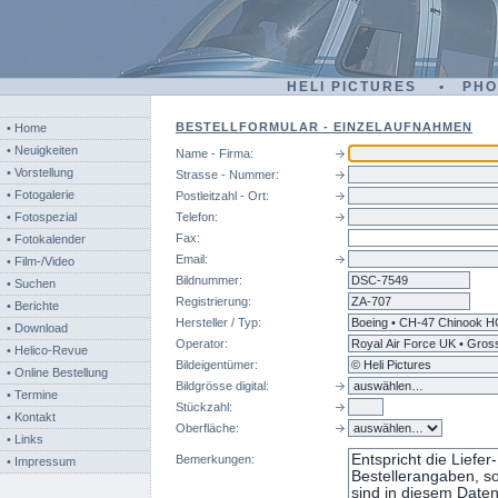
HELI PICTURES • PH
BESTELLFORMULAR - EINZELAUFNAHMEN
• Home
• Neuigkeiten
Name - Firma:
• Vorstellung
Strasse - Nummer:
• Fotogalerie
Postleitzahl - Ort:
• Fotospezial
Telefon:
Fax:
• Fotokalender
Email:
• Film-/Video
Bildnummer:
dsc
• Suchen
Registrierung:
• Berichte
Hersteller / Typ:
• Download
Operator:
• Helico-Revue
Bildeigentümer:
• Online Bestellung
Bildgrösse digital:
• Termine
Stückzahl:
• Kontakt
Oberfläche:
• Links
Bemerkungen:
• Impressum