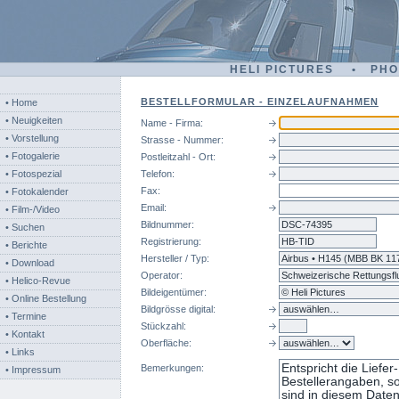
HELI PICTURES • PH
BESTELLFORMULAR - EINZELAUFNAHMEN
• Home
• Neuigkeiten
Name - Firma:
• Vorstellung
Strasse - Nummer:
• Fotogalerie
Postleitzahl - Ort:
• Fotospezial
Telefon:
Fax:
• Fotokalender
Email:
• Film-/Video
Bildnummer:
dsc
• Suchen
Registrierung:
• Berichte
Hersteller / Typ:
• Download
Operator:
• Helico-Revue
Bildeigentümer:
• Online Bestellung
Bildgrösse digital:
• Termine
Stückzahl:
• Kontakt
Oberfläche:
• Links
Bemerkungen:
• Impressum