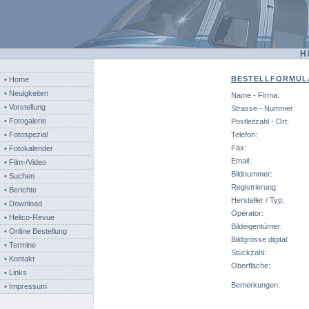
H
BESTELLFORMUL
• Home
• Neuigkeiten
Name - Firma:
• Vorstellung
Strasse - Nummer:
• Fotogalerie
Postleitzahl - Ort:
• Fotospezial
Telefon:
Fax:
• Fotokalender
Email:
• Film-/Video
Bildnummer:
• Suchen
Registrierung:
• Berichte
Hersteller / Typ:
• Download
Operator:
• Helico-Revue
Bildeigentümer:
• Online Bestellung
Bildgrösse digital:
• Termine
Stückzahl:
• Kontakt
Oberfläche:
• Links
Bemerkungen:
• Impressum