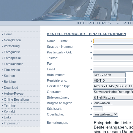
HELI PICTURES • PH
BESTELLFORMULAR - EINZELAUFNAHMEN
• Home
• Neuigkeiten
Name - Firma:
• Vorstellung
Strasse - Nummer:
• Fotogalerie
Postleitzahl - Ort:
• Fotospezial
Telefon:
Fax:
• Fotokalender
Email:
• Film-/Video
Bildnummer:
dsc
• Suchen
Registrierung:
• Berichte
Hersteller / Typ:
• Download
Operator:
• Helico-Revue
Bildeigentümer:
• Online Bestellung
Bildgrösse digital:
• Termine
Stückzahl:
• Kontakt
Oberfläche:
• Links
Bemerkungen:
• Impressum