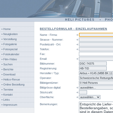
HELI PICTURES • PH
BESTELLFORMULAR - EINZELAUFNAHMEN
• Home
• Neuigkeiten
Name - Firma:
• Vorstellung
Strasse - Nummer:
• Fotogalerie
Postleitzahl - Ort:
• Fotospezial
Telefon:
Fax:
• Fotokalender
Email:
• Film-/Video
Bildnummer:
dsc
• Suchen
Registrierung:
• Berichte
Hersteller / Typ:
• Download
Operator:
• Helico-Revue
Bildeigentümer:
• Online Bestellung
Bildgrösse digital:
• Termine
Stückzahl:
• Kontakt
Oberfläche:
• Links
Bemerkungen:
• Impressum