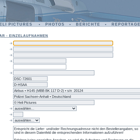
ELI PICTURES • PHOTOS • BERICHTE • REPORTAG
AR - EINZELAUFNAHMEN
dsc-