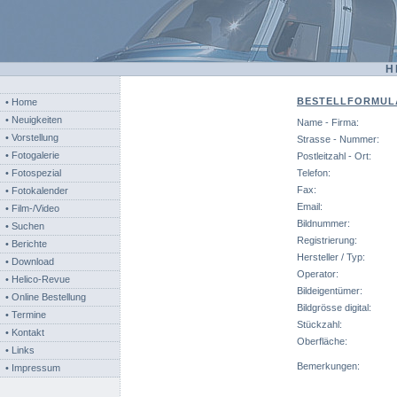
H
BESTELLFORMUL
• Home
• Neuigkeiten
Name - Firma:
• Vorstellung
Strasse - Nummer:
• Fotogalerie
Postleitzahl - Ort:
• Fotospezial
Telefon:
Fax:
• Fotokalender
Email:
• Film-/Video
Bildnummer:
• Suchen
Registrierung:
• Berichte
Hersteller / Typ:
• Download
Operator:
• Helico-Revue
Bildeigentümer:
• Online Bestellung
Bildgrösse digital:
• Termine
Stückzahl:
• Kontakt
Oberfläche:
• Links
Bemerkungen:
• Impressum