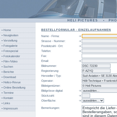
HELI PICTURES • PH
BESTELLFORMULAR - EINZELAUFNAHMEN
• Home
• Neuigkeiten
Name - Firma:
• Vorstellung
Strasse - Nummer:
• Fotogalerie
Postleitzahl - Ort:
• Fotospezial
Telefon:
Fax:
• Fotokalender
Email:
• Film-/Video
Bildnummer:
dsc
• Suchen
Registrierung:
• Berichte
Hersteller / Typ:
• Download
Operator:
• Helico-Revue
Bildeigentümer:
• Online Bestellung
Bildgrösse digital:
• Termine
Stückzahl:
• Kontakt
Oberfläche:
• Links
Bemerkungen:
• Impressum