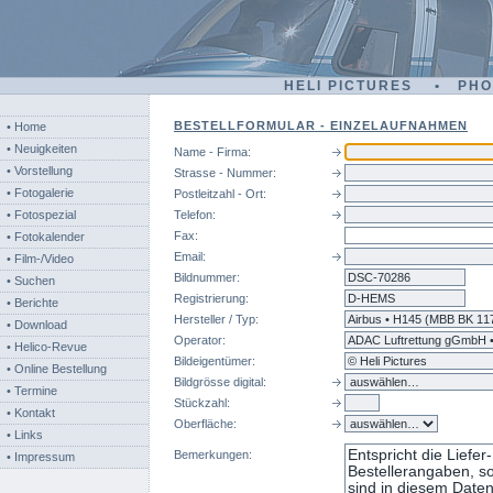
HELI PICTURES • PH
BESTELLFORMULAR - EINZELAUFNAHMEN
• Home
• Neuigkeiten
Name - Firma:
• Vorstellung
Strasse - Nummer:
• Fotogalerie
Postleitzahl - Ort:
• Fotospezial
Telefon:
Fax:
• Fotokalender
Email:
• Film-/Video
Bildnummer:
dsc
• Suchen
Registrierung:
• Berichte
Hersteller / Typ:
• Download
Operator:
• Helico-Revue
Bildeigentümer:
• Online Bestellung
Bildgrösse digital:
• Termine
Stückzahl:
• Kontakt
Oberfläche:
• Links
Bemerkungen:
• Impressum