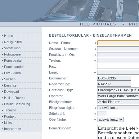
HELI PICTURES • PH
BESTELLFORMULAR - EINZELAUFNAHMEN
• Home
• Neuigkeiten
Name - Firma:
• Vorstellung
Strasse - Nummer:
• Fotogalerie
Postleitzahl - Ort:
• Fotospezial
Telefon:
Fax:
• Fotokalender
Email:
• Film-/Video
Bildnummer:
dsc
• Suchen
Registrierung:
• Berichte
Hersteller / Typ:
• Download
Operator:
• Helico-Revue
Bildeigentümer:
• Online Bestellung
Bildgrösse digital:
• Termine
Stückzahl:
• Kontakt
Oberfläche:
• Links
Bemerkungen:
• Impressum