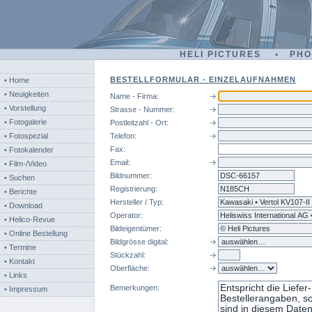
HELI PICTURES • PH
BESTELLFORMULAR - EINZELAUFNAHMEN
• Home
• Neuigkeiten
Name - Firma:
• Vorstellung
Strasse - Nummer:
• Fotogalerie
Postleitzahl - Ort:
• Fotospezial
Telefon:
Fax:
• Fotokalender
Email:
• Film-/Video
Bildnummer:
dsc
• Suchen
Registrierung:
• Berichte
Hersteller / Typ:
• Download
Operator:
• Helico-Revue
Bildeigentümer:
• Online Bestellung
Bildgrösse digital:
• Termine
Stückzahl:
• Kontakt
Oberfläche:
• Links
Bemerkungen:
• Impressum