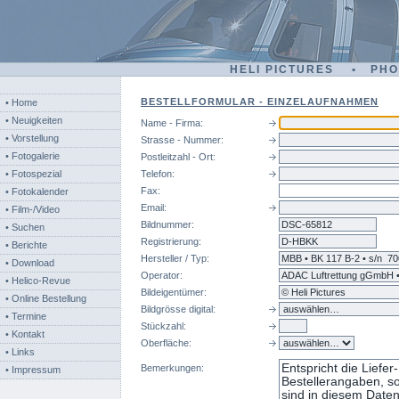
HELI PICTURES • PH
BESTELLFORMULAR - EINZELAUFNAHMEN
• Home
• Neuigkeiten
Name - Firma:
• Vorstellung
Strasse - Nummer:
• Fotogalerie
Postleitzahl - Ort:
• Fotospezial
Telefon:
Fax:
• Fotokalender
Email:
• Film-/Video
Bildnummer:
dsc
• Suchen
Registrierung:
• Berichte
Hersteller / Typ:
• Download
Operator:
• Helico-Revue
Bildeigentümer:
• Online Bestellung
Bildgrösse digital:
• Termine
Stückzahl:
• Kontakt
Oberfläche:
• Links
Bemerkungen:
• Impressum