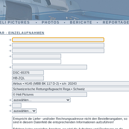
ELI PICTURES • PHOTOS • BERICHTE • REPORTAG
AR - EINZELAUFNAHMEN
dsc-