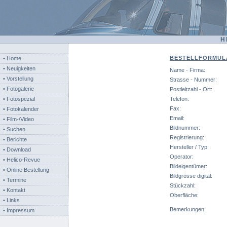
H
BESTELLFORMUL
• Home
• Neuigkeiten
Name - Firma:
• Vorstellung
Strasse - Nummer:
• Fotogalerie
Postleitzahl - Ort:
• Fotospezial
Telefon:
Fax:
• Fotokalender
Email:
• Film-/Video
Bildnummer:
• Suchen
Registrierung:
• Berichte
Hersteller / Typ:
• Download
Operator:
• Helico-Revue
Bildeigentümer:
• Online Bestellung
Bildgrösse digital:
• Termine
Stückzahl:
• Kontakt
Oberfläche:
• Links
Bemerkungen:
• Impressum