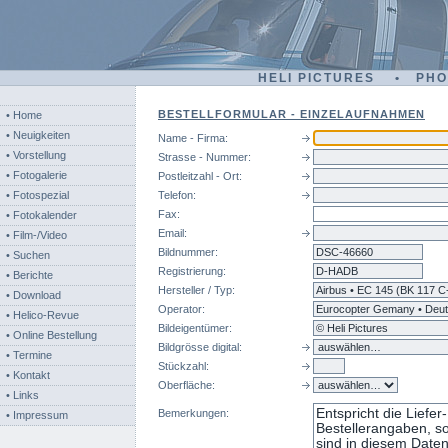
HELI PICTURES • PH
BESTELLFORMULAR - EINZELAUFNAHMEN
• Home
• Neuigkeiten
Name - Firma:
• Vorstellung
Strasse - Nummer:
• Fotogalerie
Postleitzahl - Ort:
• Fotospezial
Telefon:
Fax:
• Fotokalender
Email:
• Film-/Video
Bildnummer:
dsc
• Suchen
Registrierung:
• Berichte
Hersteller / Typ:
• Download
Operator:
• Helico-Revue
Bildeigentümer:
• Online Bestellung
Bildgrösse digital:
• Termine
Stückzahl:
• Kontakt
Oberfläche:
• Links
Bemerkungen:
• Impressum