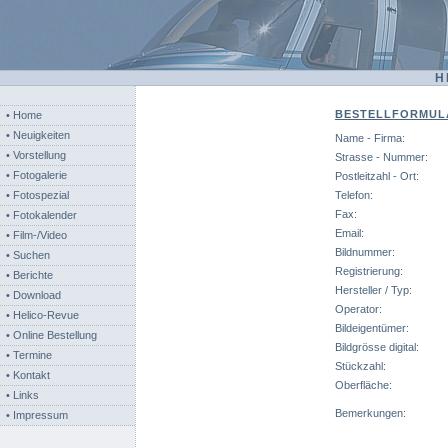
H
BESTELLFORMUL
• Home
• Neuigkeiten
Name - Firma:
• Vorstellung
Strasse - Nummer:
• Fotogalerie
Postleitzahl - Ort:
• Fotospezial
Telefon:
Fax:
• Fotokalender
Email:
• Film-/Video
Bildnummer:
• Suchen
Registrierung:
• Berichte
Hersteller / Typ:
• Download
Operator:
• Helico-Revue
Bildeigentümer:
• Online Bestellung
Bildgrösse digital:
• Termine
Stückzahl:
• Kontakt
Oberfläche:
• Links
Bemerkungen:
• Impressum