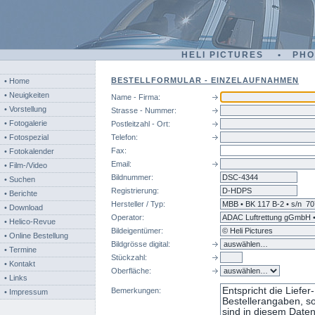
HELI PICTURES • PH
BESTELLFORMULAR - EINZELAUFNAHMEN
• Home
• Neuigkeiten
Name - Firma:
• Vorstellung
Strasse - Nummer:
• Fotogalerie
Postleitzahl - Ort:
• Fotospezial
Telefon:
Fax:
• Fotokalender
Email:
• Film-/Video
Bildnummer:
dsc
• Suchen
Registrierung:
• Berichte
Hersteller / Typ:
• Download
Operator:
• Helico-Revue
Bildeigentümer:
• Online Bestellung
Bildgrösse digital:
• Termine
Stückzahl:
• Kontakt
Oberfläche:
• Links
Bemerkungen:
• Impressum