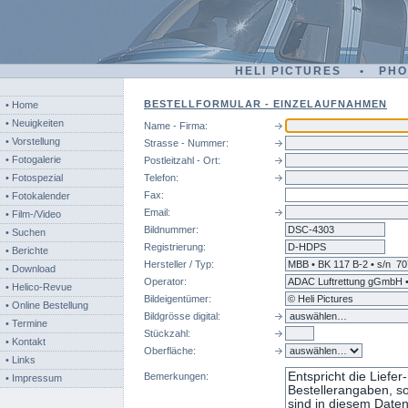
HELI PICTURES • PH
BESTELLFORMULAR - EINZELAUFNAHMEN
• Home
• Neuigkeiten
Name - Firma:
• Vorstellung
Strasse - Nummer:
• Fotogalerie
Postleitzahl - Ort:
• Fotospezial
Telefon:
Fax:
• Fotokalender
Email:
• Film-/Video
Bildnummer:
dsc
• Suchen
Registrierung:
• Berichte
Hersteller / Typ:
• Download
Operator:
• Helico-Revue
Bildeigentümer:
• Online Bestellung
Bildgrösse digital:
• Termine
Stückzahl:
• Kontakt
Oberfläche:
• Links
Bemerkungen:
• Impressum