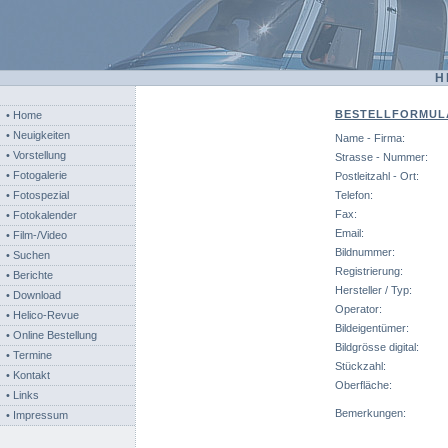
H
BESTELLFORMUL
• Home
• Neuigkeiten
Name - Firma:
• Vorstellung
Strasse - Nummer:
• Fotogalerie
Postleitzahl - Ort:
• Fotospezial
Telefon:
Fax:
• Fotokalender
Email:
• Film-/Video
Bildnummer:
• Suchen
Registrierung:
• Berichte
Hersteller / Typ:
• Download
Operator:
• Helico-Revue
Bildeigentümer:
• Online Bestellung
Bildgrösse digital:
• Termine
Stückzahl:
• Kontakt
Oberfläche:
• Links
Bemerkungen:
• Impressum