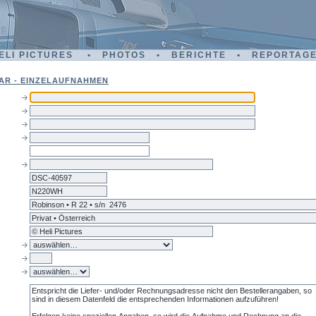
ELI PICTURES • PHOTOS • BERICHTE • REPORTAG
AR - EINZELAUFNAHMEN
dsc-