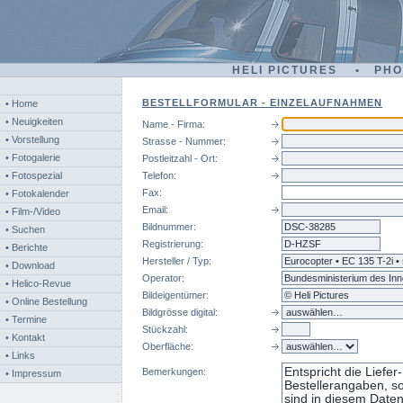
HELI PICTURES • PH
BESTELLFORMULAR - EINZELAUFNAHMEN
• Home
• Neuigkeiten
Name - Firma:
• Vorstellung
Strasse - Nummer:
• Fotogalerie
Postleitzahl - Ort:
• Fotospezial
Telefon:
Fax:
• Fotokalender
Email:
• Film-/Video
Bildnummer:
dsc
• Suchen
Registrierung:
• Berichte
Hersteller / Typ:
• Download
Operator:
• Helico-Revue
Bildeigentümer:
• Online Bestellung
Bildgrösse digital:
• Termine
Stückzahl:
• Kontakt
Oberfläche:
• Links
Bemerkungen:
• Impressum