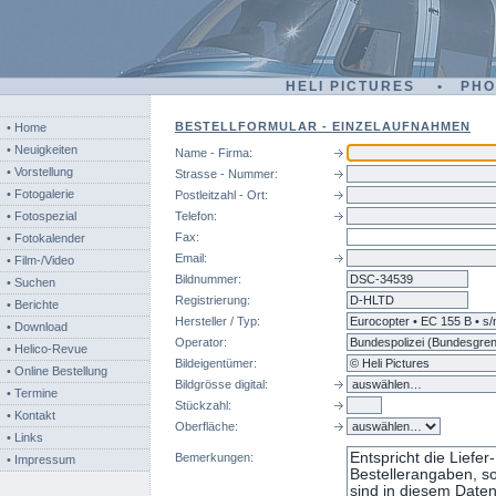
HELI PICTURES • PH
BESTELLFORMULAR - EINZELAUFNAHMEN
• Home
• Neuigkeiten
Name - Firma:
• Vorstellung
Strasse - Nummer:
• Fotogalerie
Postleitzahl - Ort:
• Fotospezial
Telefon:
Fax:
• Fotokalender
Email:
• Film-/Video
Bildnummer:
dsc
• Suchen
Registrierung:
• Berichte
Hersteller / Typ:
• Download
Operator:
• Helico-Revue
Bildeigentümer:
• Online Bestellung
Bildgrösse digital:
• Termine
Stückzahl:
• Kontakt
Oberfläche:
• Links
Bemerkungen:
• Impressum