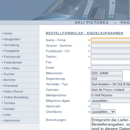
HELI PICTURES • PH
BESTELLFORMULAR - EINZELAUFNAHMEN
• Home
• Neuigkeiten
Name - Firma:
• Vorstellung
Strasse - Nummer:
• Fotogalerie
Postleitzahl - Ort:
• Fotospezial
Telefon:
Fax:
• Fotokalender
Email:
• Film-/Video
Bildnummer:
dsc
• Suchen
Registrierung:
• Berichte
Hersteller / Typ:
• Download
Operator:
• Helico-Revue
Bildeigentümer:
• Online Bestellung
Bildgrösse digital:
• Termine
Stückzahl:
• Kontakt
Oberfläche:
• Links
Bemerkungen:
• Impressum