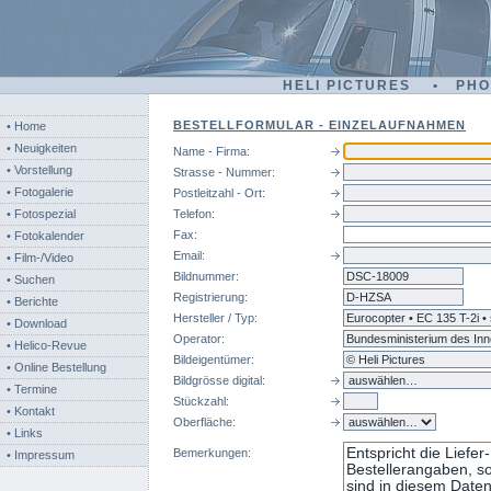
HELI PICTURES • PH
BESTELLFORMULAR - EINZELAUFNAHMEN
• Home
• Neuigkeiten
Name - Firma:
• Vorstellung
Strasse - Nummer:
• Fotogalerie
Postleitzahl - Ort:
• Fotospezial
Telefon:
Fax:
• Fotokalender
Email:
• Film-/Video
Bildnummer:
dsc
• Suchen
Registrierung:
• Berichte
Hersteller / Typ:
• Download
Operator:
• Helico-Revue
Bildeigentümer:
• Online Bestellung
Bildgrösse digital:
• Termine
Stückzahl:
• Kontakt
Oberfläche:
• Links
Bemerkungen:
• Impressum