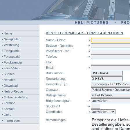
HELI PICTURES • PH
BESTELLFORMULAR - EINZELAUFNAHMEN
• Home
• Neuigkeiten
Name - Firma:
• Vorstellung
Strasse - Nummer:
• Fotogalerie
Postleitzahl - Ort:
• Fotospezial
Telefon:
Fax:
• Fotokalender
Email:
• Film-/Video
Bildnummer:
dsc
• Suchen
Registrierung:
• Berichte
Hersteller / Typ:
• Download
Operator:
• Helico-Revue
Bildeigentümer:
• Online Bestellung
Bildgrösse digital:
• Termine
Stückzahl:
• Kontakt
Oberfläche:
• Links
Bemerkungen:
• Impressum