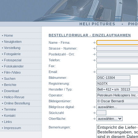
HELI PICTURES • PH
BESTELLFORMULAR - EINZELAUFNAHMEN
• Home
• Neuigkeiten
Name - Firma:
• Vorstellung
Strasse - Nummer:
• Fotogalerie
Postleitzahl - Ort:
• Fotospezial
Telefon:
Fax:
• Fotokalender
Email:
• Film-/Video
Bildnummer:
dsc
• Suchen
Registrierung:
• Berichte
Hersteller / Typ:
• Download
Operator:
• Helico-Revue
Bildeigentümer:
• Online Bestellung
Bildgrösse digital:
• Termine
Stückzahl:
• Kontakt
Oberfläche:
• Links
Bemerkungen:
• Impressum