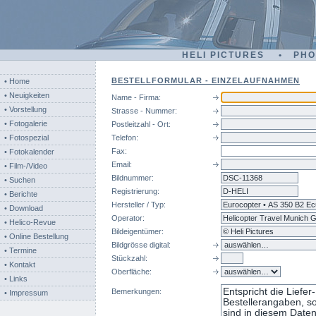
HELI PICTURES • PH
BESTELLFORMULAR - EINZELAUFNAHMEN
• Home
• Neuigkeiten
Name - Firma:
• Vorstellung
Strasse - Nummer:
• Fotogalerie
Postleitzahl - Ort:
• Fotospezial
Telefon:
Fax:
• Fotokalender
Email:
• Film-/Video
Bildnummer:
dsc
• Suchen
Registrierung:
• Berichte
Hersteller / Typ:
• Download
Operator:
• Helico-Revue
Bildeigentümer:
• Online Bestellung
Bildgrösse digital:
• Termine
Stückzahl:
• Kontakt
Oberfläche:
• Links
Bemerkungen:
• Impressum