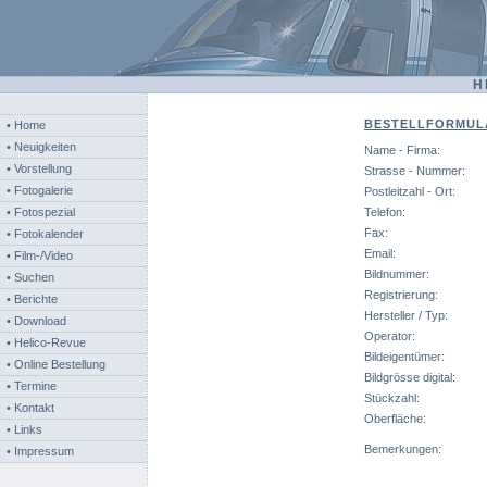
H
BESTELLFORMUL
• Home
• Neuigkeiten
Name - Firma:
• Vorstellung
Strasse - Nummer:
• Fotogalerie
Postleitzahl - Ort:
• Fotospezial
Telefon:
Fax:
• Fotokalender
Email:
• Film-/Video
Bildnummer:
• Suchen
Registrierung:
• Berichte
Hersteller / Typ:
• Download
Operator:
• Helico-Revue
Bildeigentümer:
• Online Bestellung
Bildgrösse digital:
• Termine
Stückzahl:
• Kontakt
Oberfläche:
• Links
Bemerkungen:
• Impressum