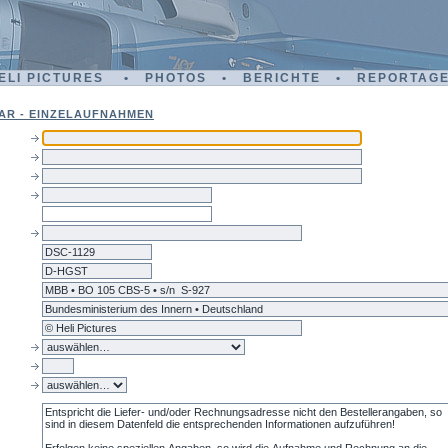
ELI PICTURES • PHOTOS • BERICHTE • REPORTAG
AR - EINZELAUFNAHMEN
dsc-