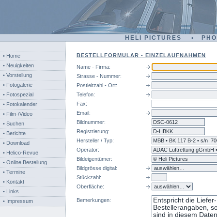
HELI PICTURES • PH
BESTELLFORMULAR - EINZELAUFNAHMEN
• Home
• Neuigkeiten
Name - Firma:
• Vorstellung
Strasse - Nummer:
• Fotogalerie
Postleitzahl - Ort:
• Fotospezial
Telefon:
Fax:
• Fotokalender
Email:
• Film-/Video
Bildnummer:
dsc
• Suchen
Registrierung:
• Berichte
Hersteller / Typ:
• Download
Operator:
• Helico-Revue
Bildeigentümer:
• Online Bestellung
Bildgrösse digital:
• Termine
Stückzahl:
• Kontakt
Oberfläche:
• Links
Bemerkungen:
• Impressum