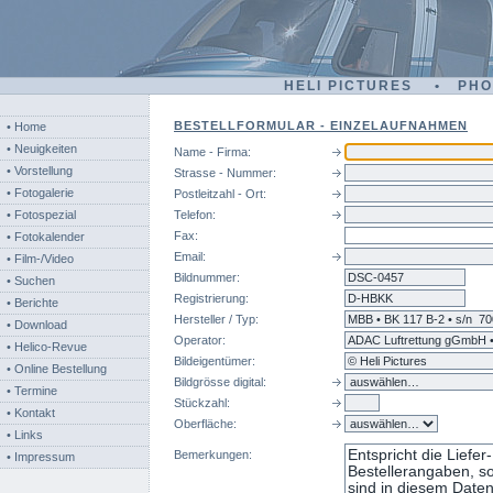
HELI PICTURES • PH
BESTELLFORMULAR - EINZELAUFNAHMEN
• Home
• Neuigkeiten
Name - Firma:
• Vorstellung
Strasse - Nummer:
• Fotogalerie
Postleitzahl - Ort:
• Fotospezial
Telefon:
Fax:
• Fotokalender
Email:
• Film-/Video
Bildnummer:
dsc
• Suchen
Registrierung:
• Berichte
Hersteller / Typ:
• Download
Operator:
• Helico-Revue
Bildeigentümer:
• Online Bestellung
Bildgrösse digital:
• Termine
Stückzahl:
• Kontakt
Oberfläche:
• Links
Bemerkungen:
• Impressum