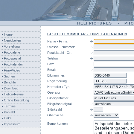
HELI PICTURES • PH
BESTELLFORMULAR - EINZELAUFNAHMEN
• Home
• Neuigkeiten
Name - Firma:
• Vorstellung
Strasse - Nummer:
• Fotogalerie
Postleitzahl - Ort:
• Fotospezial
Telefon:
Fax:
• Fotokalender
Email:
• Film-/Video
Bildnummer:
dsc
• Suchen
Registrierung:
• Berichte
Hersteller / Typ:
• Download
Operator:
• Helico-Revue
Bildeigentümer:
• Online Bestellung
Bildgrösse digital:
• Termine
Stückzahl:
• Kontakt
Oberfläche:
• Links
Bemerkungen:
• Impressum