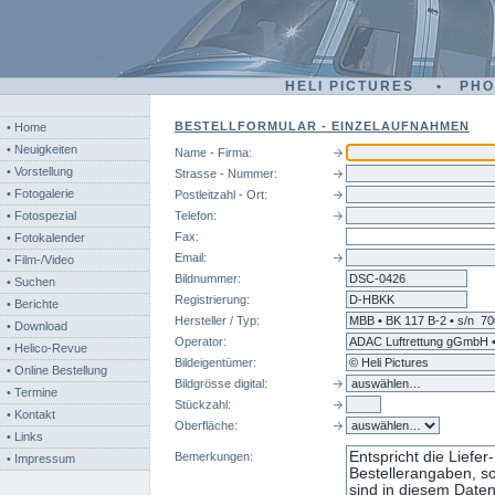
HELI PICTURES • PH
BESTELLFORMULAR - EINZELAUFNAHMEN
• Home
• Neuigkeiten
Name - Firma:
• Vorstellung
Strasse - Nummer:
• Fotogalerie
Postleitzahl - Ort:
• Fotospezial
Telefon:
Fax:
• Fotokalender
Email:
• Film-/Video
Bildnummer:
dsc
• Suchen
Registrierung:
• Berichte
Hersteller / Typ:
• Download
Operator:
• Helico-Revue
Bildeigentümer:
• Online Bestellung
Bildgrösse digital:
• Termine
Stückzahl:
• Kontakt
Oberfläche:
• Links
Bemerkungen:
• Impressum