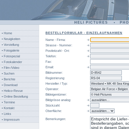
HELI PICTURES • PH
BESTELLFORMULAR - EINZELAUFNAHMEN
• Home
• Neuigkeiten
Name - Firma:
• Vorstellung
Strasse - Nummer:
• Fotogalerie
Postleitzahl - Ort:
• Fotospezial
Telefon:
Fax:
• Fotokalender
Email:
• Film-/Video
Bildnummer:
d-
• Suchen
Registrierung:
• Berichte
Hersteller / Typ:
• Download
Operator:
• Helico-Revue
Bildeigentümer:
• Online Bestellung
Bildgrösse analog:
• Termine
Stückzahl:
• Kontakt
Oberfläche:
• Links
Bemerkungen:
• Impressum