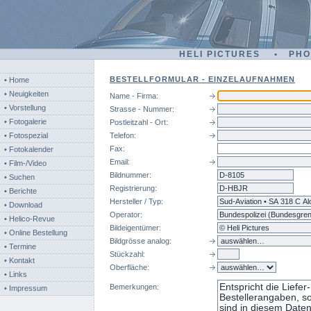
HELI PICTURES • PH
BESTELLFORMULAR - EINZELAUFNAHMEN
• Home
• Neuigkeiten
Name - Firma:
• Vorstellung
Strasse - Nummer:
• Fotogalerie
Postleitzahl - Ort:
• Fotospezial
Telefon:
Fax:
• Fotokalender
Email:
• Film-/Video
Bildnummer:
d-
• Suchen
Registrierung:
• Berichte
Hersteller / Typ:
• Download
Operator:
• Helico-Revue
Bildeigentümer:
• Online Bestellung
Bildgrösse analog:
• Termine
Stückzahl:
• Kontakt
Oberfläche:
• Links
Bemerkungen:
• Impressum