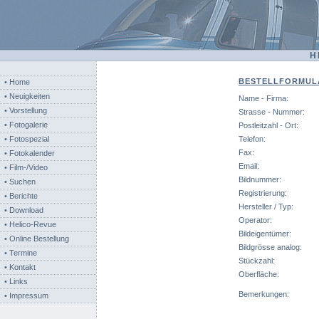
H
BESTELLFORMUL
• Home
• Neuigkeiten
Name - Firma:
• Vorstellung
Strasse - Nummer:
• Fotogalerie
Postleitzahl - Ort:
• Fotospezial
Telefon:
Fax:
• Fotokalender
Email:
• Film-/Video
Bildnummer:
• Suchen
Registrierung:
• Berichte
Hersteller / Typ:
• Download
Operator:
• Helico-Revue
Bildeigentümer:
• Online Bestellung
Bildgrösse analog:
• Termine
Stückzahl:
• Kontakt
Oberfläche:
• Links
Bemerkungen:
• Impressum