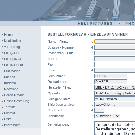
HELI PICTURES • PH
BESTELLFORMULAR - EINZELAUFNAHMEN
• Home
• Neuigkeiten
Name - Firma:
• Vorstellung
Strasse - Nummer:
• Fotogalerie
Postleitzahl - Ort:
• Fotospezial
Telefon:
Fax:
• Fotokalender
Email:
• Film-/Video
Bildnummer:
d-
• Suchen
Registrierung:
• Berichte
Hersteller / Typ:
• Download
Operator:
• Helico-Revue
Bildeigentümer:
• Online Bestellung
Bildgrösse analog:
• Termine
Stückzahl:
• Kontakt
Oberfläche:
• Links
Bemerkungen:
• Impressum