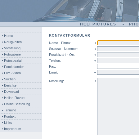
HELI PICTURES • PH
KONTAKTFORMULAR
• Home
• Neuigkeiten
Name - Firma:
• Vorstellung
Strasse - Nummer:
• Fotogalerie
Postleitzahl - Ort:
• Fotospezial
Telefon:
Fax:
• Fotokalender
Email:
• Film-/Video
• Suchen
Mitteilung:
• Berichte
• Download
• Helico-Revue
• Online Bestellung
• Termine
• Kontakt
• Links
• Impressum