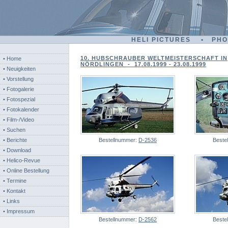
HELI PICTURES • PH
10. HUBSCHRAUBER WELTMEISTERSCHAFT IN
• Home
NÖRDLINGEN - 17.08.1999 - 23.08.1999
• Neuigkeiten
• Vorstellung
• Fotogalerie
• Fotospezial
• Fotokalender
• Film-/Video
• Suchen
• Berichte
Bestellnummer:
D-2536
Beste
• Download
• Helico-Revue
• Online Bestellung
• Termine
• Kontakt
• Links
• Impressum
Bestellnummer:
D-2562
Beste